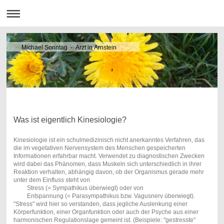
Michael Sonntag - Arzt in Arnstein
Was ist eigentlich Kinesiologie?
Kinesiologie ist ein schulmedizinisch nicht anerkanntes Verfahren, das
die im vegetativen Nervensystem des Menschen gespeicherten
Informationen erfahrbar macht. Verwendet zu diagnostischen Zwecken
wird dabei das Phänomen, dass Muskeln sich unterschiedlich in ihrer
Reaktion verhalten, abhängig davon, ob der Organismus gerade mehr
unter dem Einfluss steht von
Stress (= Sympathikus überwiegt) oder von
Entspannung (= Parasympathikus bzw. Vagusnerv überwiegt).
"Stress" wird hier so verstanden, dass jegliche Auslenkung einer
Körperfunktion, einer Organfunktion oder auch der Psyche aus einer
harmonischen Regulationslage gemeint ist. (Beispiele: "gestresste"